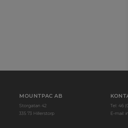
MOUNTPAC AB
KONT
Storgatan 42
Tel: 46 
335 73 Hillerstorp
E-mail:
i