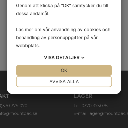
Genom att klicka på "OK" samtycker du till
dessa ändamål.
Läs mer om vår användning av cookies och
behandling av personuppgifter på vår
webbplats.
VISA
DETALJER
JA
NEJ
OK
JA
NEJ
NÖDVÄNDIG
INSTÄLLNINGAR
AVVISA ALLA
JA
NEJ
JA
NEJ
AKT
LAGER
MARKNADSFÖRING
STATISTIK
(0)370 375 070
Tel: 0370 375075
nfo@mountpac.se
E-mail:
lager@mountpac.